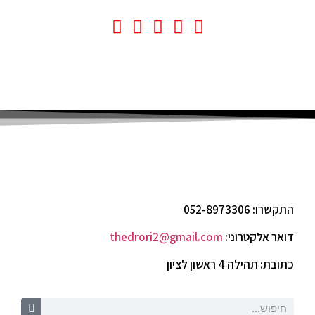





אז תתחילו לחמם את הגרון וחייגו: 052-8973306
התקשרו: 052-8973306
דואר אלקטרוני:
thedrori2@gmail.com
כתובת: תהילה 4 ראשון לציון