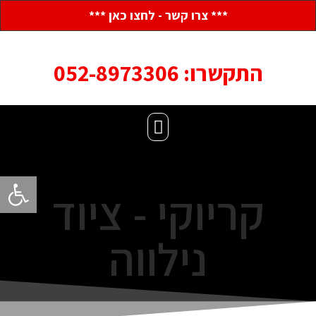
*** צרו קשר - לחצו כאן ***
התקשרו: 052-8973306
פתח סרגל
קריוקי - ציוד
נילווה