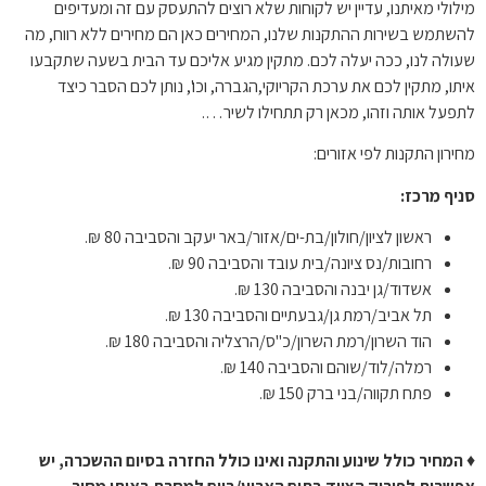
מילולי מאיתנו, עדיין יש לקוחות שלא רוצים להתעסק עם זה ומעדיפים
להשתמש בשירות ההתקנות שלנו, המחירים כאן הם מחירים ללא רווח, מה
שעולה לנו, ככה יעלה לכם. מתקין מגיע אליכם עד הבית בשעה שתקבעו
איתו, מתקין לכם את ערכת הקריוקי,הגברה, וכו', נותן לכם הסבר כיצד
לתפעל אותה וזהו, מכאן רק תתחילו לשיר….
מחירון התקנות לפי אזורים:
סניף מרכז:
ראשון לציון/חולון/בת-ים/אזור/באר יעקב והסביבה 80 ₪.
רחובות/נס ציונה/בית עובד והסביבה 90 ₪.
אשדוד/גן יבנה והסביבה 130 ₪.
תל אביב/רמת גן/גבעתיים והסביבה 130 ₪.
הוד השרון/רמת השרון/כ"ס/הרצליה והסביבה 180 ₪.
רמלה/לוד/שוהם והסביבה 140 ₪.
פתח תקווה/בני ברק 150 ₪.
♦
המחיר כולל שינוע והתקנה ואינו כולל החזרה בסיום ההשכרה, יש