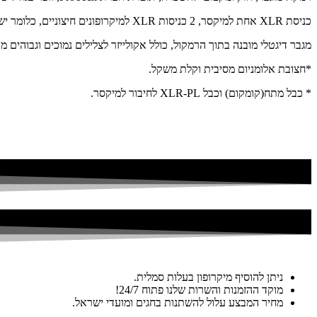
כניסת XLR אחת למיקסר, 2 כניסות XLR למיקרופונים חיצוניים, כלומר יש אפשרות לחבר מיקרופון ישירות לרמקול, ללא צורך במיקסר.
מגבר דיגטלי מובנה בתוך הרמקול, כולל אקולייזר לצלילים נמוכים וגבוהים מ
*חצובת אלומניום מסיבית וקלת משקל.
* כבל מתח(קומקום) וכבל XLR-PL לחיבור למיקסר.
ניתן להוסיף מיקרופון בעלות סמלית.
מוקד ההזמנות והשרות שלנו פתוח 24/7!
מחיר המבצע עלול להשתנות בחגים ומועדי ישראל.