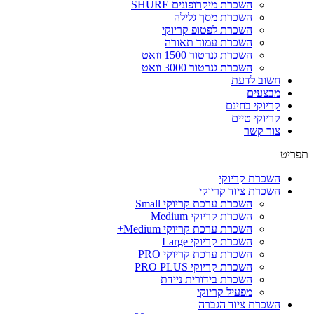
השכרת מיקרופונים SHURE
השכרת מסך גלילה
השכרת לפטופ קריוקי
השכרת עמוד תאורה
השכרת גנרטור 1500 וואט
השכרת גנרטור 3000 וואט
חשוב לדעת
מבצעים
קריוקי בחינם
קריוקי טיים
צור קשר
תפריט
השכרת קריוקי
השכרת ציוד קריוקי
השכרת ערכת קריוקי Small
השכרת קריוקי Medium
השכרת ערכת קריוקי Medium+
השכרת קריוקי Large
השכרת ערכת קריוקי PRO
השכרת קריוקי PRO PLUS
השכרת בידורית ניידת
מפעיל קריוקי
השכרת ציוד הגברה