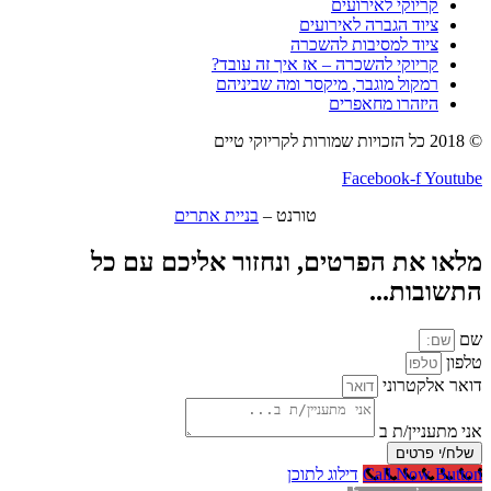
קריוקי לאירועים
ציוד הגברה לאירועים
ציוד למסיבות להשכרה
קריוקי להשכרה – אז איך זה עובד?
רמקול מוגבר, מיקסר ומה שביניהם
היזהרו מחאפרים
© 2018 כל הזכויות שמורות לקריוקי טיים
Facebook-f
Youtube
טורנט –
בניית אתרים
מלאו את הפרטים, ונחזור אליכם עם כל
התשובות...
שם
טלפון
דואר אלקטרוני
אני מתעניין/ת ב
שלח/י פרטים
Call Now Button
דילוג לתוכן