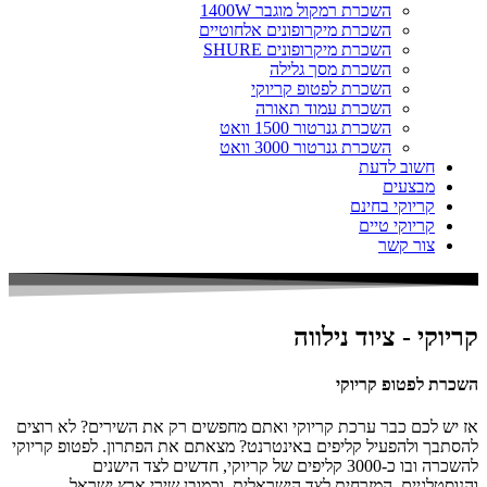
השכרת רמקול מוגבר 1400W
השכרת מיקרופונים אלחוטיים
השכרת מיקרופונים SHURE
השכרת מסך גלילה
השכרת לפטופ קריוקי
השכרת עמוד תאורה
השכרת גנרטור 1500 וואט
השכרת גנרטור 3000 וואט
חשוב לדעת
מבצעים
קריוקי בחינם
קריוקי טיים
צור קשר
קריוקי - ציוד נילווה
השכרת לפטופ קריוקי
אז יש לכם כבר ערכת קריוקי ואתם מחפשים רק את השירים? לא רוצים
להסתבך ולהפעיל קליפים באינטרנט? מצאתם את הפתרון. לפטופ קריוקי
להשכרה ובו כ-3000 קליפים של קריוקי, חדשים לצד הישנים
והנוסטלגיים, המזרחית לצד הישראלית, וכמובן שירי ארץ ישראל