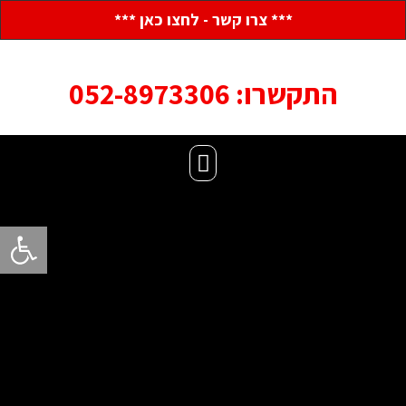
*** צרו קשר - לחצו כאן ***
התקשרו: 052-8973306
פתח סרגל