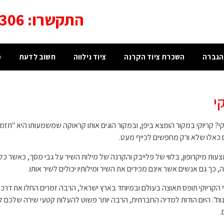
התקשרו: 052-8973306
הגברה
השכרת ציוד הקרנה
ציוד נילווה
חשוב לדעת
מ
י
? קריוקי במקור הומצא ביפן, ובמקור הוגים אותו קראוקה שמשמעותו היא "תזמור
 כאלו שלא ורק מחפשים לכייף מעט.
עות מיקרופון, בלווי של פלייבק והקרנה של מילות השיר על גבי מסך, כאשר 
, כך גם אנשים אשר אינם מכירים את השיר ומילותיו יכולים לשיר אותו.
הקריוקי תופס תאוצה בעולם ובמיוחד בארץ ישראל, הרבה זמרים החלו את דרכם
נות". היום הודות למדיה החברתית, הרבה יותר פשוט להעלות קטעי שירה שלכם לאי
.