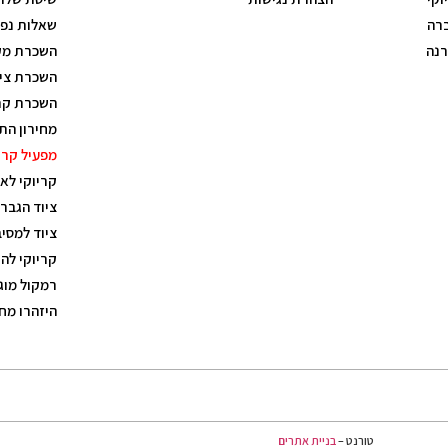
ברה
שאלות נפו
רנה
השכרת מק
השכרת ציו
השכרת קרי
מחירון הת
מפעיל קרי
קריוקי לא
ציוד הגבר
ציוד למסי
קריוקי לה
רמקול מוג
היזהרו מח
טורנט –
בניית אתרים