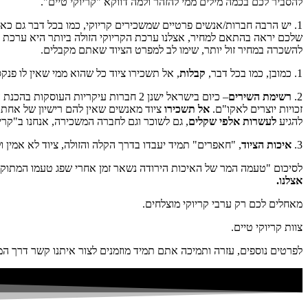
להסביר לכם בכמה מילים ממי להזהר ולמה דווקא "קריוקי טיים".
להשכרה במחיר זול יותר, שימו לב למפרט הציוד שאתם מקבלים.
1. כמובן, כמו בכל דבר,
קבלות
, אל תשכירו ציוד כל שהוא ממי שאין לו פנק
2.
רשימת השירים
– כיום בישראל ישנן 2 חברות עיקריות
זכויות יוצרים לאקו"ם.
אל תשכירו
ציוד מאנשים שאין להם רישיון של אחת 
להגיע
לעשרות אלפי שקלים
, גם לשוכר וגם לחברה המשכירה, אנחנו ב"קריו
3.
איכות הציוד
, "חאפרים" תמיד יעבדו בדרך הקלה והזולה, ציוד לא אמין 
לסיכום "טעמה המר של האיכות הירודה נשאר זמן אחרי שפג טעמו המתוק של 
אצלנו.
מאחלים לכם רק ערבי קריוקי מוצלחים.
צוות קריוקי טיים.
לפרטים נוספים, עזרה ותמיכה אתם תמיד מוזמנים לצור איתנו קשר דרך המייל, דרך 