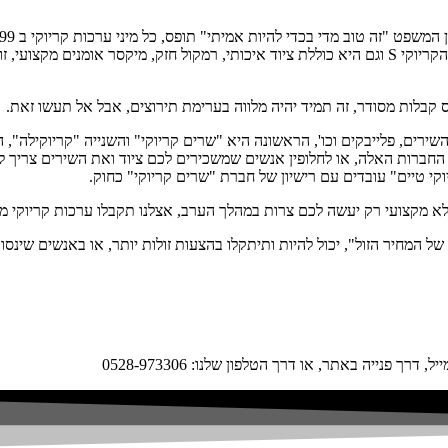
שלכם יראה בהתאם למחיר, אצלנו ערכת הקריוקי הזולה ביותר היא ערכת הקריוקי S וגם היא כוללת ציוד איכו
ס קבלות מסודר, זה תמיד יהיה מלווה בערימת תירוצים, אבל אל תעשו זאת.
 העוסקות בהכנת השירים, פלייבקים וכו', הראשונה היא "שרים קריוקי" והשנייה "קרי
החברות האלה, או לחלופין אנשים שמשכירים לכם ציוד ואת השירים צריך לה
קי טיים" עובדים עם רישיון של חברת "שרים קריוקי" כחוק.
ולא מקצועי רק יעשה לכם צרות במהלך הערב, אצלנו תקבלו ערכות קריוקי מק
המחיר הזול", יכול להיות ותיתקלו בהצעות זולות יותר, או באנשים שינסו
פנייה באתר, או דרך הטלפון שלנו: 0528-973306