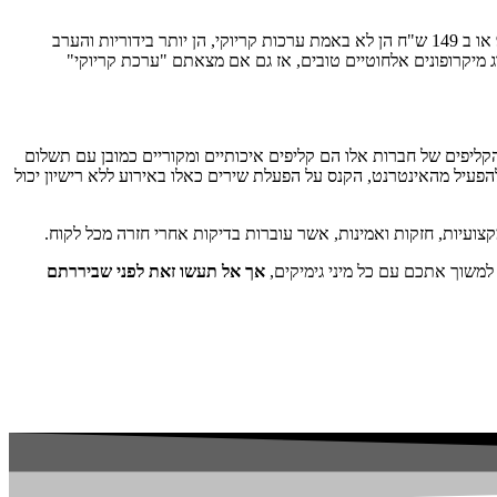
1. יש הרבה חברות/אנשים פרטיים שמשכירים קריוקי, כמו בכל דבר גם כאן המשפט "זה טוב מדי בכדי להיות אמיתי" תופס, כל מיני ערכות קריוקי ב 99 או ב 149 ש"ח הן לא באמת ערכות קריוקי, הן יותר בידוריות והערב
תי, רמקול חזק, מיקסר אומנים מקצועי, זוג מיקרופונים אלחוטיים טובים, אז גם אם מצאתם "ערכת קריוקי"
וקילה", הקליפים של חברות אלו הם קליפים איכותיים ומקוריים כמובן עם תשלום
פעיל מהאינטרנט, הקנס על הפעלת שירים כאלו באירוע ללא רישיון יכול
צועיות, חזקות ואמינות, אשר עוברות בדיקות אחרי חזרה מכל לקוח.
 למשוך אתכם עם כל מיני גימיקים,
אך אל תעשו זאת לפני שביררתם