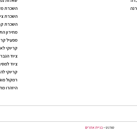
ברה
שאלות נפו
רנה
השכרת מק
השכרת ציו
השכרת קרי
מחירון הת
מפעיל קרי
קריוקי לא
ציוד הגבר
ציוד למסי
קריוקי לה
רמקול מוג
היזהרו מח
טורנט –
בניית אתרים