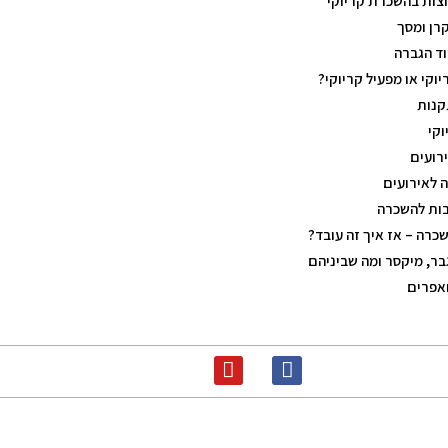
צות בהשכרת קריוקי
רן ומסך
ד הגברה
וקי או מפעיל קריוקי?
קנות
וקי
ירועים
ה לאירועים
בות להשכרה
שכרה – אז איך זה עובד?
בר, מיקסר ומה שביניהם
אפרים